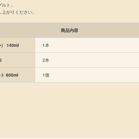
グルト」
し上がりください。
商品内容
 140ml
1本
l
2本
 800ml
1個