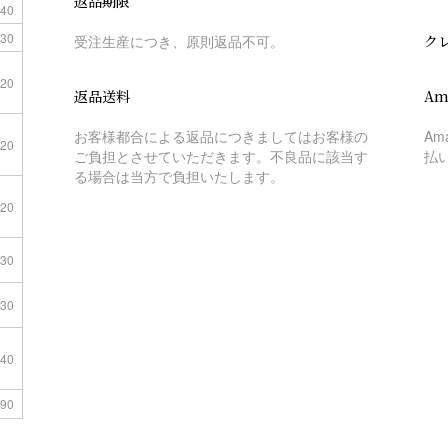
返品期限
40
30
受注生産につき、原則返品不可。
ク
20
返品送料
Am
お客様都合による返品につきましてはお客様の
A
20
ご負担とさせていただきます。不良品に該当す
払
る場合は当方で負担いたします。
20
30
30
40
90