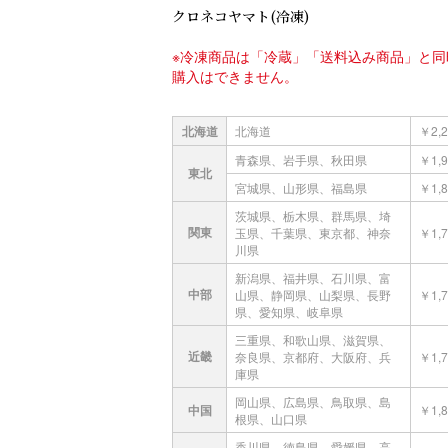
クロネコヤマト(冷凍)
※冷凍商品は「冷蔵」「送料込み商品」と同
購入はできません。
北海道
北海道
￥2,2
青森県、岩手県、秋田県
￥1,9
東北
宮城県、山形県、福島県
￥1,8
茨城県、栃木県、群馬県、埼
関東
玉県、千葉県、東京都、神奈
￥1,7
川県
新潟県、福井県、石川県、富
中部
山県、静岡県、山梨県、長野
￥1,7
県、愛知県、岐阜県
三重県、和歌山県、滋賀県、
近畿
奈良県、京都府、大阪府、兵
￥1,7
庫県
岡山県、広島県、鳥取県、島
中国
￥1,8
根県、山口県
香川県、徳島県、愛媛県、高