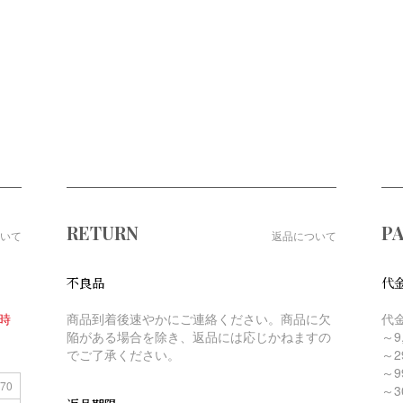
RETURN
P
いて
返品について
不良品
代
時
商品到着後速やかにご連絡ください。商品に欠
代
陥がある場合を除き、返品には応じかねますの
～9
でご了承ください。
～2
～9
70
～3